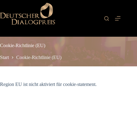
Zum
Inhalt
springen
Cookie-Richtlinie (EU)
Start
Cookie-Richtlinie (EU)
Region EU ist nicht aktiviert für cookie-statement.